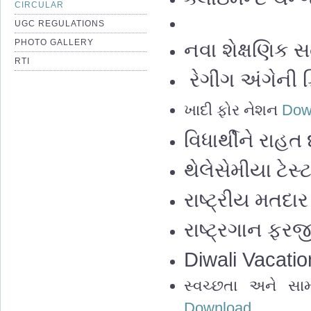
CIRCULAR
UGC REGULATIONS
PHOTO GALLERY
નવા શેક્ષણિક 
RTI
રેગીંગ અંગેની
ખાદી ફોર નેશન
Dow
વિધાર્થીને રાહ
થેલેસેમીયા ટેસ્
રાષ્ટ્રીય મતદ
રાષ્ટ્રગાન ફર
Diwali Vacatio
સ્વચ્છતા અને સ
Download