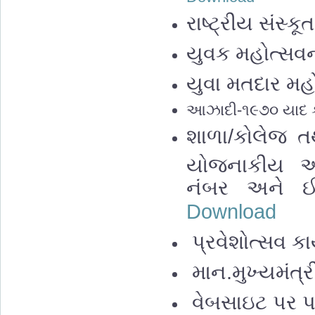
રાષ્ટ્રીય સંસ્કૂ
યુવક મહોત્સ
યુવા મતદાર મ
આઝાદી-૧૯૭૦ યાદ કર
શાળા/કોલેજ તથ
યોજનાકીય અરજ
નંબર અને ઈ
Download
પ્રવેશોત્સવ કા
માન.મુખ્યમંત્
વેબસાઇટ પર પ