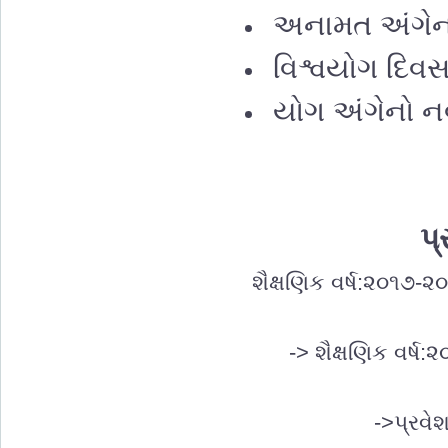
અનામત અંગેન
વિશ્વયોગ દિ
યોગ અંગેનો ન
પ્
શૈક્ષણિક વર્ષ:૨૦૧૭-
-> શૈક્ષણિક વર્ષ
->પ્રવે