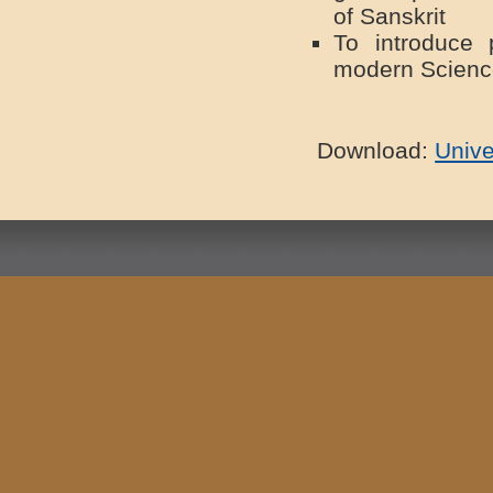
અનામત અંગેનો પરિપત્ર
of Sanskrit
Download
To introduce 
વિશ્વયોગ દિવસ ઉજવણી
modern Scien
Download
યોગ અંગેનો નવો પરીપત્ર
Download
Download:
Unive
પ્રવેશ/પરીક્ષા અંગેના
પરિપત્રો
->પ્રવેશ-પરીક્ષાને લગતા તમામ
પરીપત્રો
Download
પરિપત્રો
ખાદી ફોર નેશન
Download
વિધાર્થીને રાહત દરના પાસ અંગે