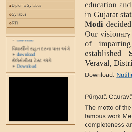
education and 
Diploma Syllabus
in Gujarat sta
Syllabus
પરિપત્રો
Modi
decided 
RTI
Our visionary 
ખાદી ફોર નેશન
Download
of impartin
વિધાર્થીને રાહત દરના પાસ અંગે
established
download
થેલેસેમીયા ટેસ્ટ અંગે
Veraval, Distr
Download
રાષ્ટ્રીય મતદાર દીવસ ઉજવણી
Download:
Notif
Download
રાષ્ટ્રગાન ફરજીયા કરવા બાબત
Download
Diwali Vacation (University
Pūrṇatā Gaurav
Adminstration)
Download
The motto of the
સ્વચ્છતા અને સામાજિક સમરસતા
famous work Megh
સપ્તાહની ઉજવણી અંગેનો પરીપત્ર
Download
completeness and
રાષ્ટ્રીય સંસ્કૂત સંસ્થાન,દિલ્લી
શિષ્યવ્રુતિ