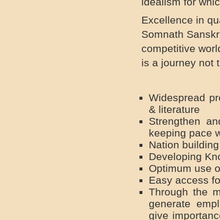
idealism for whic
Download
Excellence in qu
યુવક મહોત્સવનાં આયોજન
૨૦૧૬
Somnath Sanskrit
Download
competitive worl
યુવા મતદાર મહોત્સવ-૨૦૧૬
Download
is a journey not 
આઝાદી-૧૯૭૦ યાદ કરો
કુબાની(સ્વતંત્રતા પખવાડીયુ)
Download
શાળા/કોલેજ તથા
Widespread pr
યુનિવર્સિટીઓના પ્રવેશફ઼ોર્મ
& literature
તથા વિવિધ યોજનાકીય
અરજીફ઼ોર્મમાં અધાર નંબર,બેન્ક
Strengthen an
એકાઉન્ટ નંબર અને ઈ-મેઈલ
keeping pace w
આઈડીની વિગત ઉમેરવા બાબત
Nation buildin
Download
Developing K
પ્રવેશોત્સવ કાર્યક્રમ
Download
Optimum use o
માન.મુખ્યમંત્રીશ્રીના સુચનો
Easy access fo
Download
Through the me
વેબસાઇટ પર પરિપત્રો મુકવા
generate empl
બાબત
give importance
Download