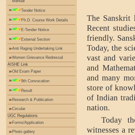
Manual
Tender Notice
The Sanskrit l
Ph.D. Course Work Details
Recent studie
E-Tender Notice
friendly. Sans
External Section
Today, the scie
Anti Raging Undertaking Link
vast and vari
Women Grievance Redressal
AISHE Link
and Mathemat
Old Exam Paper
and many more
9th Convocation
store of knowl
Result
of Indian trad
Research & Publication
nation.
Circular
UGC Regulations
Today th
Forms/Application
witnesses a re
Photo gallery